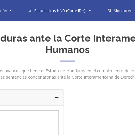
ción
Estadísticas HND (Corte IDH):
Monitoreo L
nduras ante la Corte Interam
Humanos
 los avances que tiene el Estado de Honduras en el cumplimiento de lo
 las sentencias condenatorias ante la Corte Interamericana de Dere
+