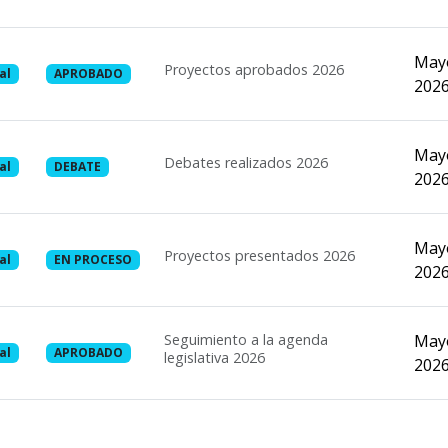
Mayo
Proyectos aprobados 2026
al
APROBADO
202
Mayo
Debates realizados 2026
al
DEBATE
202
Mayo
Proyectos presentados 2026
al
EN PROCESO
202
Seguimiento a la agenda
Mayo
al
APROBADO
legislativa 2026
202