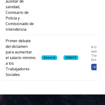
auxiliar de
sanidad,
Comisario de
Policía y
Comisionado de
Intendencia.
Primer debate
del dictamen
A través
aumentar
para aumentar
Trabajad
el salario mínimo
General
DEBATE
Estatuto 
a los
Ver m
Trabajadores
Sociales.