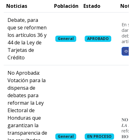
Noticias
Población
Estado
Notas
Debate, para
En sesió
que se reformen
dar lectu
los artículos 36 y
debate, 
General
APROBADO
artículos 
44 de la Ley de
Tarjetas de
Ver m
Crédito
No Aprobada:
Votación para la
dispensa de
debates para
reformar la Ley
Electoral de
Honduras que
𝐍𝐎 𝐀𝐏𝐑
garantizan la
𝑳𝑨 𝑫𝑰𝑺
reformar la
transparencia de
𝐇𝐎𝐍𝐃𝐔
General
EN PROCESO