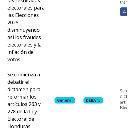
los resultados
transp...
electorales para
Ver m
las Elecciones
2025,
disminuyendo
así los fraudes
electorales y la
inflación de
votos
Se comienza a
debatir el
dictamen para
Se comie
reformar los
dictamen par
General
DEBATE
𝐚𝐫𝐭𝐢́𝐜𝐮𝐥𝐨
artículos 263 y
𝐄𝐥𝐞𝐜𝐭𝐨𝐫𝐚
278 de la Ley
Electoral de
Honduras