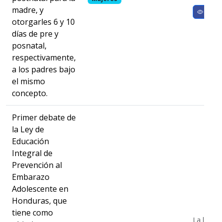
madre, y
Ver m
otorgarles 6 y 10
días de pre y
posnatal,
respectivamente,
a los padres bajo
el mismo
concepto.
Primer debate de
la Ley de
Educación
Integral de
Prevención al
Embarazo
Adolescente en
Honduras, que
tiene como
La ley t