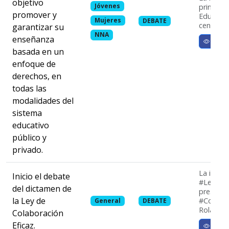
objetivo
Jóvenes
principal
promover y
Educació
Mujeres
DEBATE
centros e
garantizar su
NNA
enseñanza
Ver m
basada en un
enfoque de
derechos, en
todas las
modalidades del
sistema
educativo
público y
privado.
La iniciat
Inicio el debate
#LeyDeCo
del dictamen de
presenta
la Ley de
#Congres
General
DEBATE
Rolando R
Colaboración
Eficaz.
Ver m