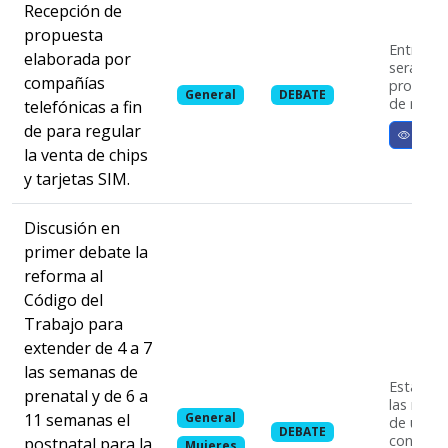
Recepción de
propuesta
Entre la
elaborada por
serán co
compañías
proyecto
General
DEBATE
de regula
telefónicas a fin
de para regular
Ver m
la venta de chips
y tarjetas SIM.
Discusión en
primer debate la
reforma al
Código del
Trabajo para
extender de 4 a 7
las semanas de
Esta mod
prenatal y de 6 a
las muj
11 semanas el
General
de una l
DEBATE
conserva
postnatal para la
Mujeres